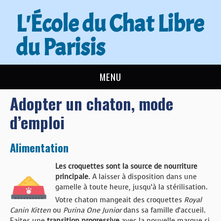
L'École du Chat Libre
du Parisis
MENU
Adopter un chaton, mode
L’ÉCOLE DU CHAT
d’emploi
ACTUALITÉS
Alimentation
ADOPTER
Les croquettes sont la source de nourriture
NOUS AIDER
principale
. A laisser à disposition dans une
gamelle à toute heure, jusqu’à la stérilisation.
CONTACT
Votre chaton mangeait des croquettes
Royal
Canin Kitten
ou
Purina One Junior
dans sa famille d’accueil.
Faites une
transition progressive
avec la nouvelle marque si