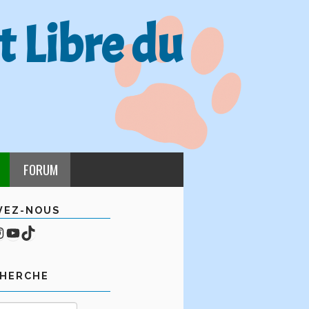
t Libre du
FORUM
VEZ-NOUS
cebook
mpte Instagram
YouTube
TikTok
CHERCHE
Rechercher :