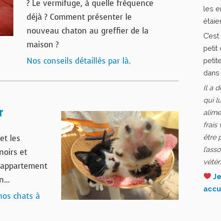
? Le vermifuge, à quelle fréquence
les e
déjà ? Comment présenter le
étaie
nouveau chaton au greffier de la
C’est
maison ?
petit
Nos conseils détaillés par là.
petit
dans 
Il a 
qui l
r
alime
frais
être 
et les
l’ass
noirs et
vétér
n appartement
Je
in…
accu
nos chats à