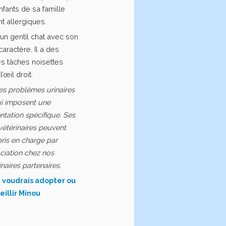
nfants de sa famille
nt allergiques.
 un gentil chat avec son
 caractère. Il a des
es tâches noisettes
l’œil droit.
des problèmes urinaires
ui imposent une
ntation spécifique. Ses
 vétérinaires peuvent
pris en charge par
ociation chez nos
inaires partenaires.
 voudrais adopter ou
eillir Minou