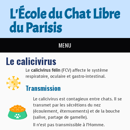
L'École du Chat Libre
du Parisis
MENU
Le calicivirus
L’ÉCOLE DU CHAT
Le
calicivirus félin
(FCV) affecte le système
ACTUALITÉS
respiratoire, oculaire et gastro-intestinal.
Transmission
ADOPTER
Le calicivirus est contagieux entre chats. Il se
NOUS AIDER
transmet par les sécrétions du nez
(écoulement, éternuements) et de la bouche
(salive, partage de gamelle).
CONTACT
Il n’est pas transmissible à l’Homme.