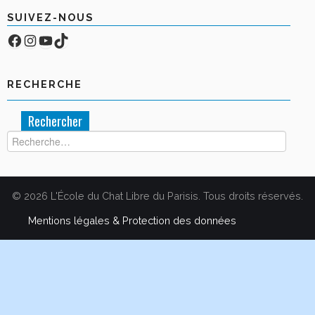
BOUTIQUE
SUIVEZ-NOUS
Facebook
Compte Instagram
YouTube
TikTok
FORUM
RECHERCHE
Rechercher :
© 2026 L'École du Chat Libre du Parisis. Tous droits réservés.
Mentions légales & Protection des données