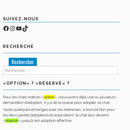
SUIVEZ-NOUS
Facebook
Compte Instagram
YouTube
TikTok
RECHERCHE
Rechercher :
«OPTION» ? «RÉSERVÉ» ?
Pour les chats noté en «
option
», nous avons déjà une ou plusieurs
demande(s) d’adoption. Il y a de la queue pour adopter ce chat.
Après quelques échanges avec les intéressés, si tout est bon pour
les deux parties (adoptants et association), le chat leur devient
«
réservé
» jusqu’à son adoption effective.