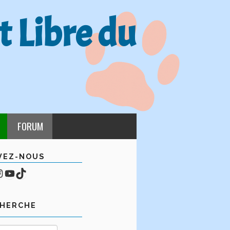
t Libre du
FORUM
VEZ-NOUS
cebook
mpte Instagram
YouTube
TikTok
CHERCHE
Rechercher :