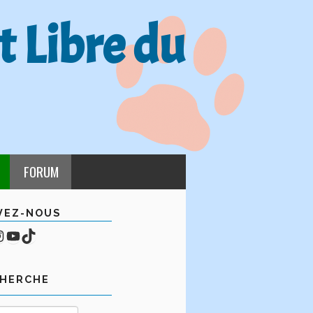
t Libre du
FORUM
VEZ-NOUS
cebook
mpte Instagram
YouTube
TikTok
CHERCHE
Rechercher :