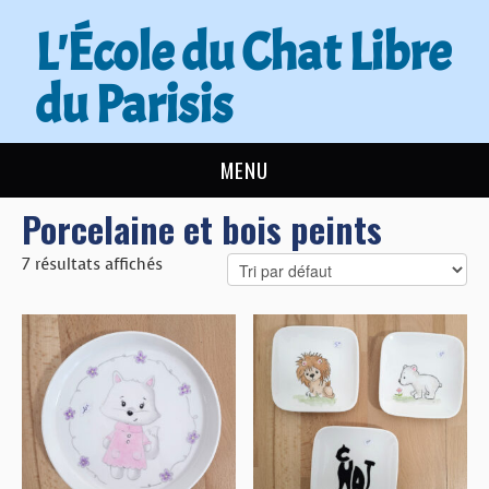
L'École du Chat Libre
du Parisis
MENU
Porcelaine et bois peints
L’ÉCOLE DU CHAT
7 résultats affichés
ACTUALITÉS
ADOPTER
NOUS AIDER
CONTACT