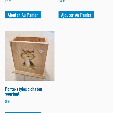
12
€
10
€
produit
Ajouter Au Panier
Ajouter Au Panier
Porte-stylos : chaton
souriant
8
€