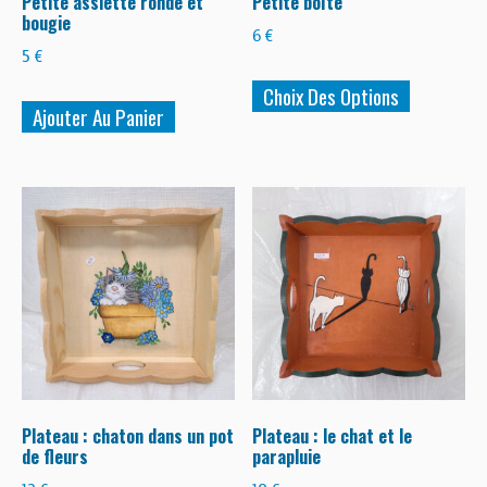
Petite assiette ronde et
Petite boîte
bougie
6
€
5
€
Ce
Choix Des Options
produit
Ajouter Au Panier
a
plusieurs
variations
Les
options
peuvent
être
choisies
sur
la
Plateau : chaton dans un pot
Plateau : le chat et le
page
de fleurs
parapluie
du