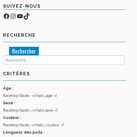
SUIVEZ-NOUS
Facebook
Compte Instagram
YouTube
TikTok
RECHERCHE
Rechercher :
CRITÈRES
Âge :
[facetwp facet= »chats_age »]
Sexe :
[facetwp facet= »chats-sexe »]
Couleur :
[facetwp facet= »chats_couleur »]
Longueur des poils :