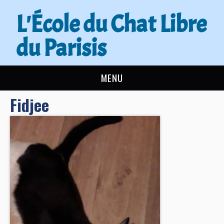
L'École du Chat Libre
du Parisis
MENU
Fidjee
L’ÉCOLE DU CHAT
ACTUALITÉS
ADOPTER
NOUS AIDER
CONTACT