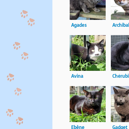
Agades
Archiba
Avina
Chérub
Ebène
Gadget