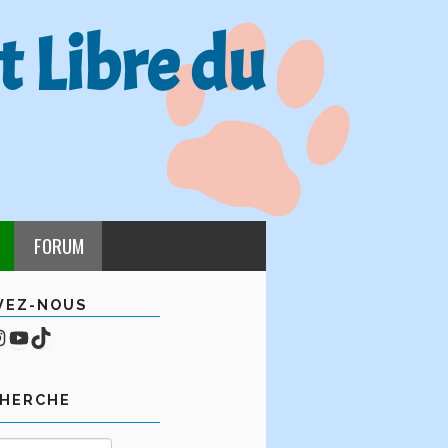
t Libre du
FORUM
VEZ-NOUS
cebook
mpte Instagram
YouTube
TikTok
CHERCHE
Rechercher :