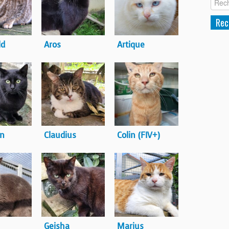
ld
Aros
Artique
in
Claudius
Colin (FIV+)
Geisha
Marius