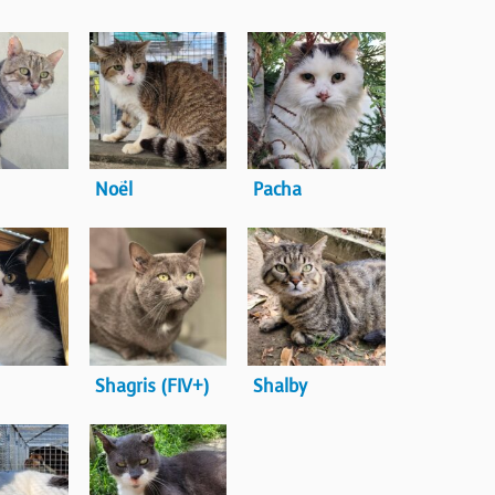
Noël
Pacha
Shagris (FIV+)
Shalby