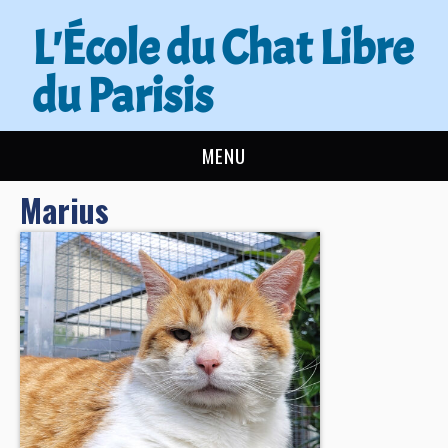
L'École du Chat Libre
du Parisis
MENU
Marius
L’ÉCOLE DU CHAT
ACTUALITÉS
ADOPTER
NOUS AIDER
CONTACT