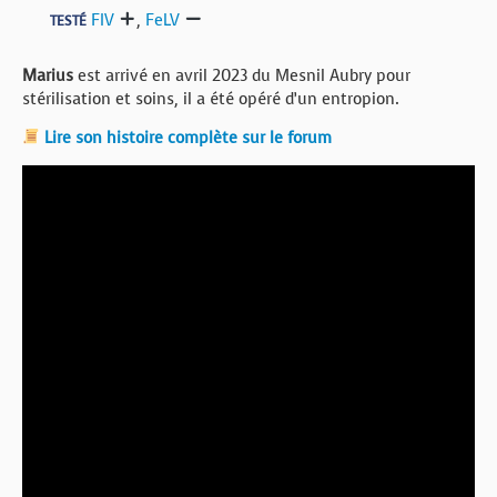
FIV
,
FeLV
TESTÉ
Marius
est arrivé en avril 2023 du Mesnil Aubry pour
stérilisation et soins, il a été opéré d’un entropion.
Lire son histoire complète sur le forum