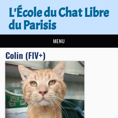
L'École du Chat Libre
du Parisis
MENU
Colin (FIV+)
L’ÉCOLE DU CHAT
ACTUALITÉS
ADOPTER
NOUS AIDER
CONTACT