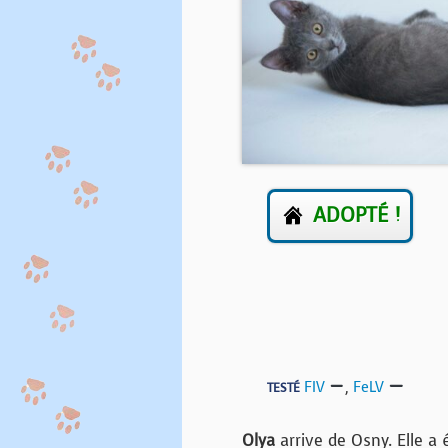
ADOPTÉ !
FIV
,
FeLV
TESTÉ
Olya
arrive de Osny. Elle a