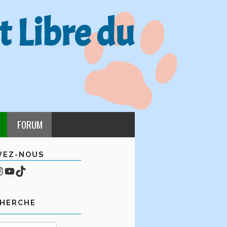
t Libre du
FORUM
VEZ-NOUS
cebook
mpte Instagram
YouTube
TikTok
CHERCHE
Rechercher :