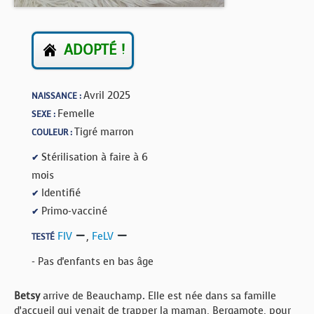
BOUTIQUE
FORUM
ADOPTÉ !
Avril 2025
NAISSANCE :
Femelle
SEXE :
Tigré marron
COULEUR :
Stérilisation à faire à 6
✔
mois
Identifié
✔
Primo-vacciné
✔
FIV
,
FeLV
TESTÉ
- Pas d'enfants en bas âge
Betsy
arrive de Beauchamp. Elle est née dans sa famille
d’accueil qui venait de trapper la maman, Bergamote, pour