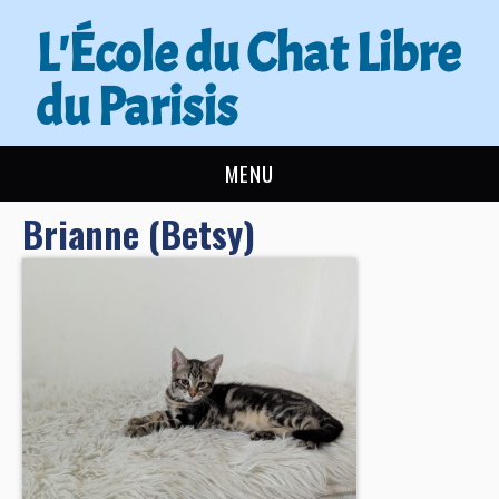
L'École du Chat Libre
du Parisis
MENU
Brianne (Betsy)
L’ÉCOLE DU CHAT
ACTUALITÉS
ADOPTER
NOUS AIDER
CONTACT