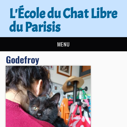
L'École du Chat Libre
du Parisis
MENU
Godefroy
L’ÉCOLE DU CHAT
ACTUALITÉS
ADOPTER
NOUS AIDER
CONTACT