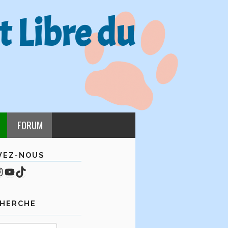
t Libre du
FORUM
VEZ-NOUS
cebook
mpte Instagram
YouTube
TikTok
CHERCHE
Rechercher :