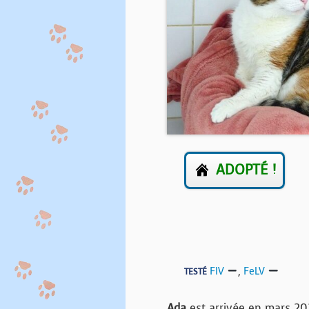
ADOPTÉ !
FIV
,
FeLV
TESTÉ
Ada
est arrivée en mars 20