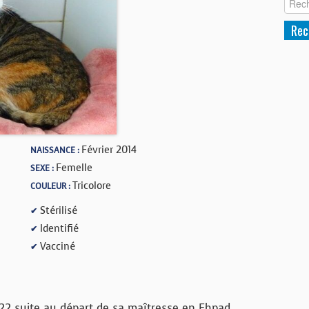
Février 2014
NAISSANCE :
Femelle
SEXE :
Tricolore
COULEUR :
Stérilisé
✔
Identifié
✔
Vacciné
✔
22 suite au départ de sa maîtresse en Ehpad.