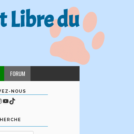
t Libre du
FORUM
VEZ-NOUS
cebook
mpte Instagram
YouTube
TikTok
CHERCHE
Rechercher :