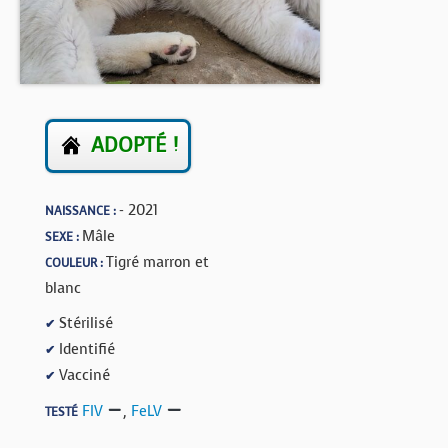
BOUTIQUE
FORUM
ADOPTÉ !
- 2021
NAISSANCE :
Mâle
SEXE :
Tigré marron et
COULEUR :
blanc
Stérilisé
✔
Identifié
✔
Vacciné
✔
FIV
,
FeLV
TESTÉ