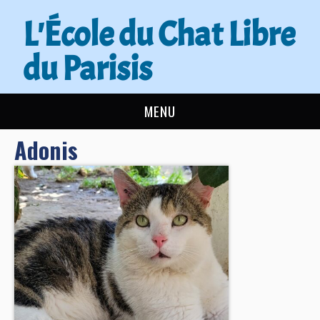
L'École du Chat Libre
du Parisis
MENU
Adonis
L’ÉCOLE DU CHAT
ACTUALITÉS
ADOPTER
NOUS AIDER
CONTACT