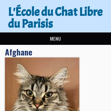
L'École du Chat Libre
du Parisis
MENU
Afghane
L’ÉCOLE DU CHAT
ACTUALITÉS
ADOPTER
NOUS AIDER
CONTACT