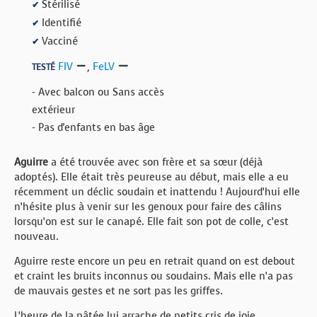
Stérilisé
✔
Identifié
✔
Vacciné
✔
FIV
,
FeLV
TESTÉ
- Avec balcon ou Sans accès
extérieur
- Pas d'enfants en bas âge
Aguirre
a été trouvée avec son frère et sa sœur (déjà
adoptés). Elle était très peureuse au début, mais elle a eu
récemment un déclic soudain et inattendu ! Aujourd’hui elle
n’hésite plus à venir sur les genoux pour faire des câlins
lorsqu’on est sur le canapé. Elle fait son pot de colle, c’est
nouveau.
Aguirre reste encore un peu en retrait quand on est debout
et craint les bruits inconnus ou soudains. Mais elle n’a pas
de mauvais gestes et ne sort pas les griffes.
L’heure de la pâtée lui arrache de petits cris de joie