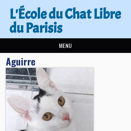
L'École du Chat Libre
du Parisis
MENU
Aguirre
L’ÉCOLE DU CHAT
ACTUALITÉS
ADOPTER
NOUS AIDER
CONTACT