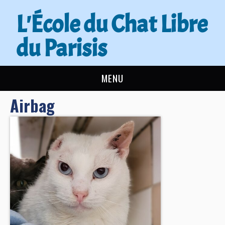
L'École du Chat Libre
du Parisis
MENU
Airbag
L’ÉCOLE DU CHAT
ACTUALITÉS
ADOPTER
NOUS AIDER
CONTACT