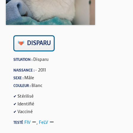
BOUTIQUE
FORUM
DISPARU
Disparu
SITUATION :
- 2011
NAISSANCE :
Mâle
SEXE :
Blanc
COULEUR :
Stérilisé
✔
Identifié
✔
Vacciné
✔
FIV
,
FeLV
TESTÉ