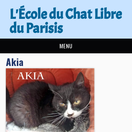
L'École du Chat Libre
du Parisis
MENU
Akia
L’ÉCOLE DU CHAT
ACTUALITÉS
ADOPTER
NOUS AIDER
CONTACT