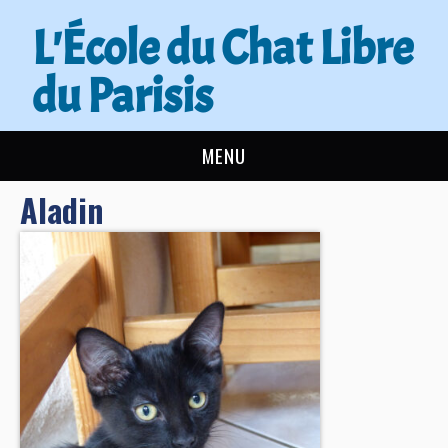
L'École du Chat Libre
du Parisis
MENU
Aladin
L’ÉCOLE DU CHAT
ACTUALITÉS
ADOPTER
NOUS AIDER
CONTACT