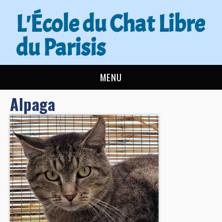
L'École du Chat Libre
du Parisis
MENU
Alpaga
L’ÉCOLE DU CHAT
ACTUALITÉS
ADOPTER
NOUS AIDER
CONTACT