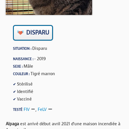
BOUTIQUE
FORUM
DISPARU
Disparu
SITUATION :
- 2019
NAISSANCE :
Mâle
SEXE :
Tigré marron
COULEUR :
Stérilisé
✔
Identifié
✔
Vacciné
✔
FIV
,
FeLV
TESTÉ
Alpaga
est arrivé début avril 2021 d’une maison incendiée à