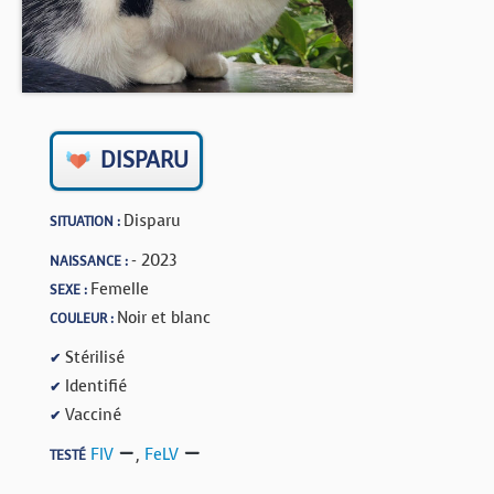
BOUTIQUE
FORUM
DISPARU
Disparu
SITUATION :
- 2023
NAISSANCE :
Femelle
SEXE :
Noir et blanc
COULEUR :
Stérilisé
✔
Identifié
✔
Vacciné
✔
FIV
,
FeLV
TESTÉ