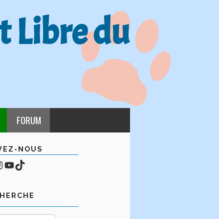
t Libre du
FORUM
VEZ-NOUS
cebook
mpte Instagram
YouTube
TikTok
CHERCHE
Rechercher :