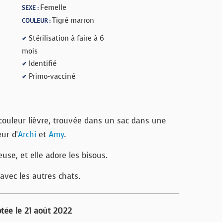
Femelle
SEXE :
Tigré marron
COULEUR :
Stérilisation à faire à 6
✔
mois
Identifié
✔
Primo-vacciné
✔
couleur lièvre, trouvée dans un sac dans une
œur d’
Archi
et
Amy
.
ueuse, et elle adore les bisous.
avec les autres chats.
tée le 21 août 2022