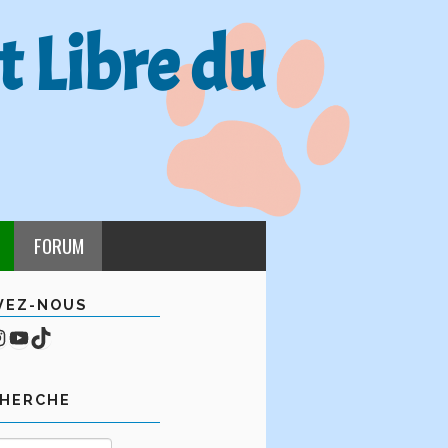
t Libre du
FORUM
VEZ-NOUS
cebook
mpte Instagram
YouTube
TikTok
CHERCHE
Rechercher :