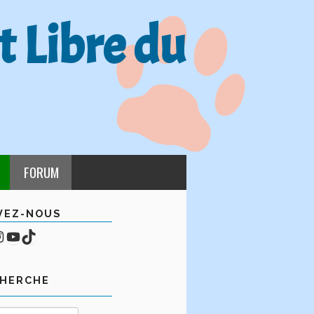
t Libre du
FORUM
VEZ-NOUS
cebook
mpte Instagram
YouTube
TikTok
CHERCHE
Rechercher :