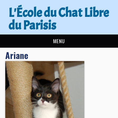
L'École du Chat Libre
du Parisis
MENU
Ariane
L’ÉCOLE DU CHAT
ACTUALITÉS
ADOPTER
NOUS AIDER
CONTACT