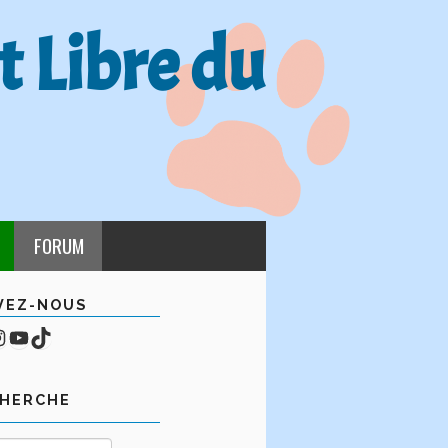
t Libre du
FORUM
VEZ-NOUS
cebook
mpte Instagram
YouTube
TikTok
CHERCHE
Rechercher :