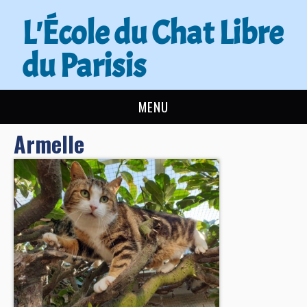
L'École du Chat Libre
du Parisis
MENU
Armelle
L’ÉCOLE DU CHAT
ACTUALITÉS
ADOPTER
NOUS AIDER
CONTACT