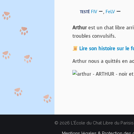
FIV
,
FeLV
TESTÉ
Arthur
est un chat libre arr
troubles convulsifs.
Lire son histoire sur le 
Arthur nous a quittés en a
© 2026 L'École du Chat Libre du Parisis
Mentions légales & Protection des