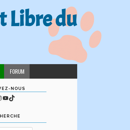
t Libre du
FORUM
VEZ-NOUS
cebook
mpte Instagram
YouTube
TikTok
CHERCHE
Rechercher :