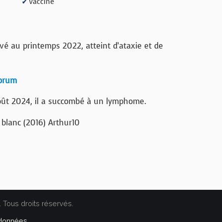
Vacciné
✔
ivé au printemps 2022, atteint d’ataxie et de
forum
oût 2024, il a succombé à un lymphome.
. Tous droits réservés.
 données