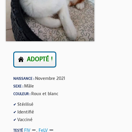
BOUTIQUE
FORUM
ADOPTÉ !
Novembre 2021
NAISSANCE :
Mâle
SEXE :
Roux et blanc
COULEUR :
Stérilisé
✔
Identifié
✔
Vacciné
✔
FIV
,
FeLV
TESTÉ