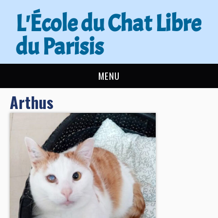
L'École du Chat Libre
du Parisis
MENU
Arthus
L’ÉCOLE DU CHAT
ACTUALITÉS
ADOPTER
NOUS AIDER
CONTACT