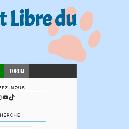
t Libre du
FORUM
VEZ-NOUS
cebook
mpte Instagram
YouTube
TikTok
CHERCHE
Rechercher :