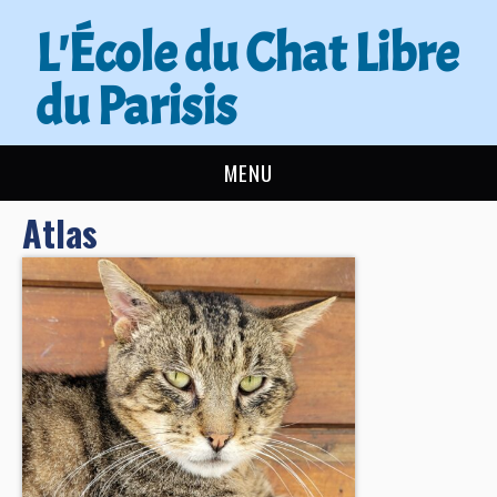
L'École du Chat Libre
du Parisis
MENU
Atlas
L’ÉCOLE DU CHAT
ACTUALITÉS
ADOPTER
NOUS AIDER
CONTACT