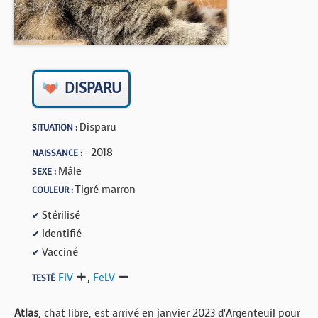
BOUTIQUE
FORUM
DISPARU
Disparu
SITUATION :
- 2018
NAISSANCE :
Mâle
SEXE :
Tigré marron
COULEUR :
Stérilisé
✔
Identifié
✔
Vacciné
✔
FIV
,
FeLV
TESTÉ
Atlas
, chat libre, est arrivé en janvier 2023 d’Argenteuil pour