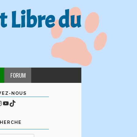
t Libre du
FORUM
VEZ-NOUS
cebook
mpte Instagram
YouTube
TikTok
CHERCHE
Rechercher :