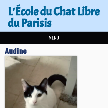
L'École du Chat Libre
du Parisis
MENU
Audine
L’ÉCOLE DU CHAT
ACTUALITÉS
ADOPTER
NOUS AIDER
CONTACT