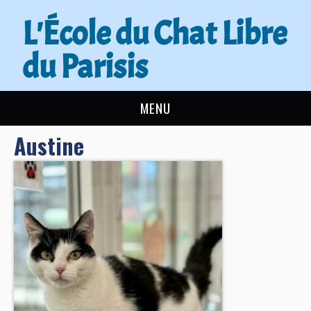
L'École du Chat Libre
du Parisis
MENU
Austine
L’ÉCOLE DU CHAT
ACTUALITÉS
ADOPTER
NOUS AIDER
CONTACT