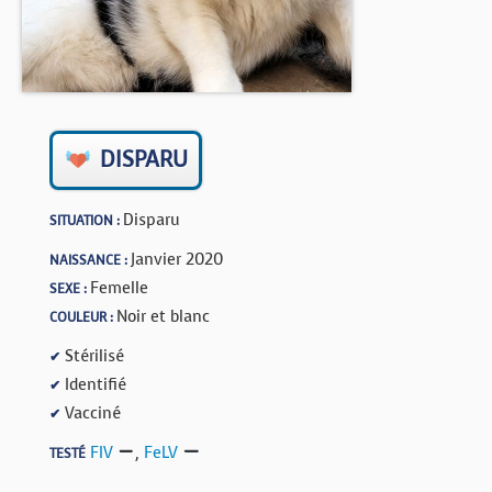
BOUTIQUE
FORUM
DISPARU
Disparu
SITUATION :
Janvier 2020
NAISSANCE :
Femelle
SEXE :
Noir et blanc
COULEUR :
Stérilisé
✔
Identifié
✔
Vacciné
✔
FIV
,
FeLV
TESTÉ