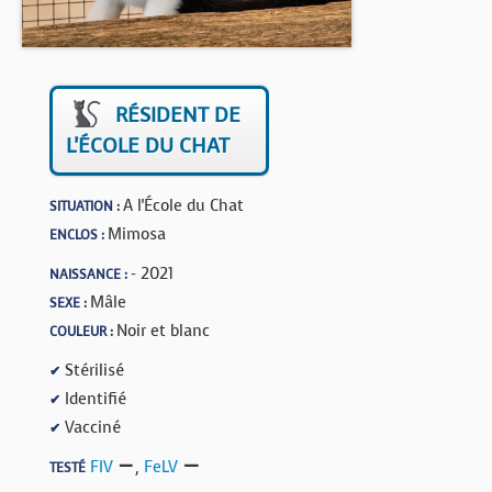
BOUTIQUE
FORUM
RÉSIDENT DE
L'ÉCOLE DU CHAT
A l'École du Chat
SITUATION :
Mimosa
ENCLOS :
- 2021
NAISSANCE :
Mâle
SEXE :
Noir et blanc
COULEUR :
Stérilisé
✔
Identifié
✔
Vacciné
✔
FIV
,
FeLV
TESTÉ