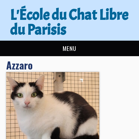
L'École du Chat Libre
du Parisis
MENU
Azzaro
L’ÉCOLE DU CHAT
ACTUALITÉS
ADOPTER
NOUS AIDER
CONTACT