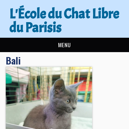
L'École du Chat Libre
du Parisis
MENU
Bali
L’ÉCOLE DU CHAT
ACTUALITÉS
ADOPTER
NOUS AIDER
CONTACT