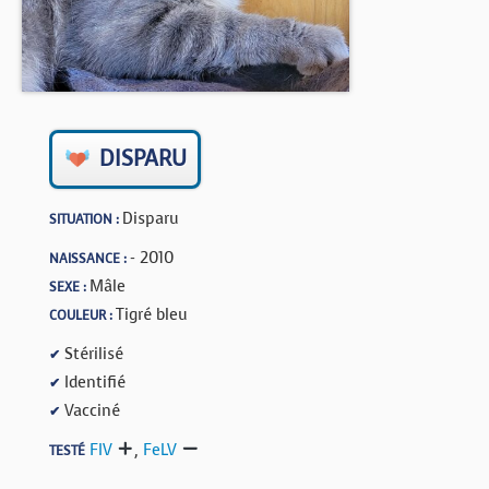
BOUTIQUE
FORUM
DISPARU
Disparu
SITUATION :
- 2010
NAISSANCE :
Mâle
SEXE :
Tigré bleu
COULEUR :
Stérilisé
✔
Identifié
✔
Vacciné
✔
FIV
,
FeLV
TESTÉ