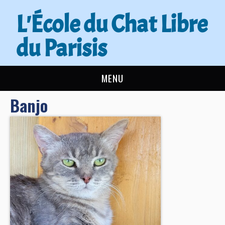
L'École du Chat Libre
du Parisis
MENU
Banjo
L’ÉCOLE DU CHAT
ACTUALITÉS
ADOPTER
NOUS AIDER
CONTACT