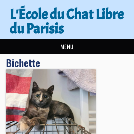
L'École du Chat Libre
du Parisis
MENU
Bichette
L’ÉCOLE DU CHAT
ACTUALITÉS
ADOPTER
NOUS AIDER
CONTACT