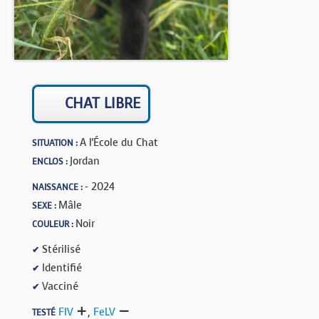
BOUTIQUE
FORUM
CHAT LIBRE
A l'École du Chat
SITUATION :
Jordan
ENCLOS :
- 2024
NAISSANCE :
Mâle
SEXE :
Noir
COULEUR :
Stérilisé
✔
Identifié
✔
Vacciné
✔
FIV
,
FeLV
TESTÉ