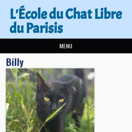
L'École du Chat Libre
du Parisis
MENU
Billy
L’ÉCOLE DU CHAT
ACTUALITÉS
ADOPTER
NOUS AIDER
CONTACT