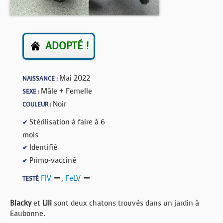
BOUTIQUE
FORUM
ADOPTÉ !
Mai 2022
NAISSANCE :
Mâle + Femelle
SEXE :
Noir
COULEUR :
Stérilisation à faire à 6
✔
mois
Identifié
✔
Primo-vacciné
✔
FIV
,
FeLV
TESTÉ
Blacky
et
Lili
sont deux chatons trouvés dans un jardin à
Eaubonne.