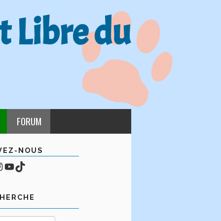
t Libre du
FORUM
VEZ-NOUS
cebook
mpte Instagram
YouTube
TikTok
CHERCHE
Rechercher :