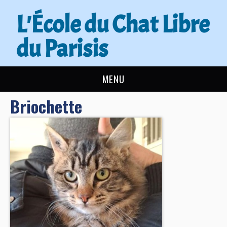
L'École du Chat Libre
du Parisis
MENU
Briochette
L’ÉCOLE DU CHAT
ACTUALITÉS
ADOPTER
NOUS AIDER
CONTACT