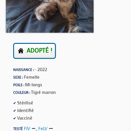
BOUTIQUE
FORUM
ADOPTÉ !
- 2022
NAISSANCE :
Femelle
SEXE :
Mi-longs
POILS :
Tigré marron
COULEUR :
Stérilisé
✔
Identifié
✔
Vacciné
✔
FIV
,
FeLV
TESTÉ