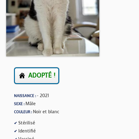
BOUTIQUE
FORUM
ADOPTÉ !
- 2021
NAISSANCE :
Mâle
SEXE :
Noir et blanc
COULEUR :
Stérilisé
✔
Identifié
✔
Vacciné