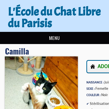
L'École du Chat Libre
du Parisis
MENU
Camilla
L’ÉCOLE DU CHAT
ACTUALITÉS
ADOP
ADOPTER
Ju
NAISSANCE :
NOUS AIDER
Femelle
SEXE :
Noir
COULEUR :
CONTACT
Stérilisation
✔